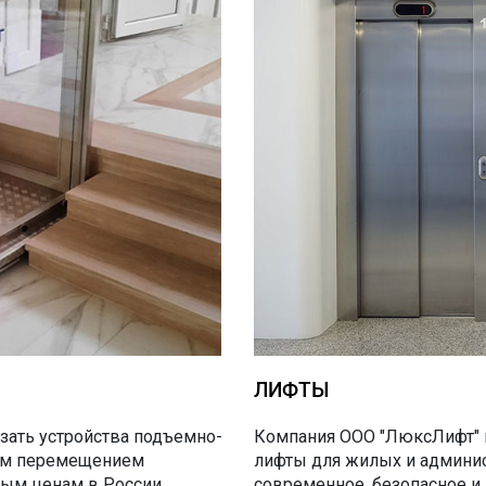
ЛИФТЫ
азать
устройства подъемно-
Компания ООО "ЛюксЛифт" п
ным перемещением
лифты для жилых и админис
ым ценам в России.
современное, безопасное и